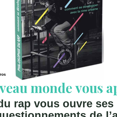
uros
veau monde vous app
du rap vous ouvre ses 
questionnements de l’ar