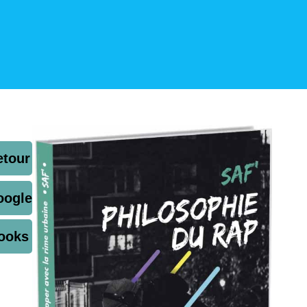
etour
oogle
ooks