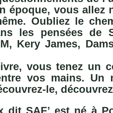
on époque, vous allez 
même. Oubliez le chem
ns les pensées de S
M, Kery James, Dams
livre, vous tenez un 
 entre vos mains. Un
écouvrez-le, découvrez
dit SAF’ est né à Po