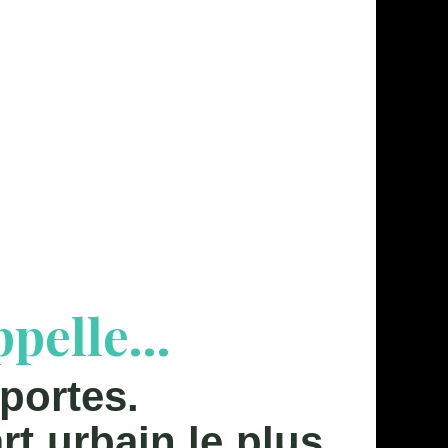
elle...
portes.
t urbain le plus