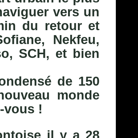
naviguer vers un
in du retour et
ofiane, Nekfeu,
o, SCH, et bien
condensé de 150
 nouveau monde
-vous !
ntoise il y a 28